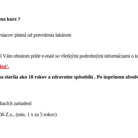
 na kurz ?
esiacov platná od potvrdenia lakárom
aní Vám obratom príde e-mail so všetkými podrobnými informáciami o k
losť.
soba staršia ako 18 rokov a zdravotne spôsobilá . Po úspešnom 
hacích zariadení
6 Z.z., (min. 1 x za 5 rokov)