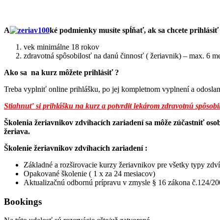
A
ké podmienky musíte spĺňať, ak sa chcete prihlásiť
vek minimálne 18 rokov
zdravotná spôsobilosť na danú činnosť ( žeriavnik) – max. 6 m
Ako sa na kurz môžete prihlásiť ?
Treba vyplniť online prihlášku, po jej kompletnom vyplnení a odosl
Stiahnuť si prihlášku na kurz a potvrdit lekárom zdravotnú spôsobi
Školenia žeriavnikov zdvíhacích zariadení sa môže zúčastniť o
žeriava.
Školenie žeriavnikov zdvíhacích zariadení :
Základné a rozširovacie kurzy žeriavnikov pre všetky typy zdví
Opakované školenie ( 1 x za 24 mesiacov)
Aktualizačnú odbornú prípravu v zmysle § 16 zákona č.124/200
Bookings