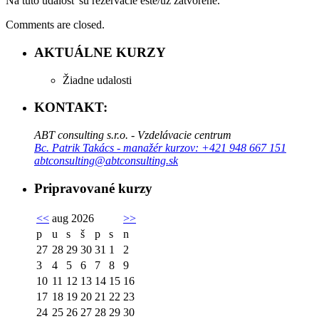
Na túto udalosť sú rezervácie ešte/už zatvorené.
Comments are closed.
AKTUÁLNE KURZY
Žiadne udalosti
KONTAKT:
ABT consulting s.r.o. - Vzdelávacie centrum
Bc. Patrik Takács - manažér kurzov: +421 948 667 151
abtconsulting@abtconsulting.sk
Pripravované kurzy
<<
aug 2026
>>
p
u
s
š
p
s
n
27
28
29
30
31
1
2
3
4
5
6
7
8
9
10
11
12
13
14
15
16
17
18
19
20
21
22
23
24
25
26
27
28
29
30