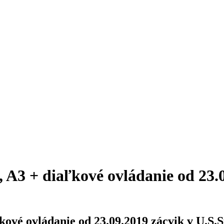
 A3 + diaľkové ovládanie od 23.0
ové ovládanie od 23.09.2019 zácvik v U.S.S