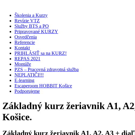
Školenia a Kurzy
Revízie VTZ
Služby BTS a PO
Pripravované KURZY
Osvedčenia
Referencie
Kontakt
PRIHLÁSIŤ sa na KURZ!
REPAS 2021
Montáže
PZS – Pracovná zdravotná služba
NEPLATIČI!!!
E-learning
Escaperoom HOBBIT Košice
Podporujeme
Základný kurz žeriavnik A1, A2,
Košice.
Základný kurz žeriavnik A1, A2, A3 + diaľk