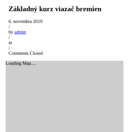
Základný kurz viazač bremien
6. novembra 2019
/
by
admin
/
in
/
Comments Closed
Loading Map....