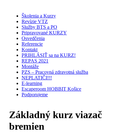
Školenia a Kurzy
Revízie VTZ
Služby BTS a PO
Pripravované KURZY
Osvedčenia
Referencie
Kontakt
PRIHLÁSIŤ sa na KURZ!
REPAS 2021
Montáže
PZS – Pracovná zdravotná služba
NEPLATIČI!!!
E-learning
Escaperoom HOBBIT Košice
Podporujeme
Základný kurz viazač
bremien