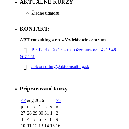
AKTUÁLNE KURZY
Žiadne udalosti
KONTAKT:
ABT consulting s.r.o. - Vzdelávacie centrum
Bc. Patrik Takács - manažér kurzov: +421 948
667 151
abtconsulting@abtconsulting.sk
Pripravované kurzy
<<
aug 2026
>>
p
u
s
š
p
s
n
27
28
29
30
31
1
2
3
4
5
6
7
8
9
10
11
12
13
14
15
16