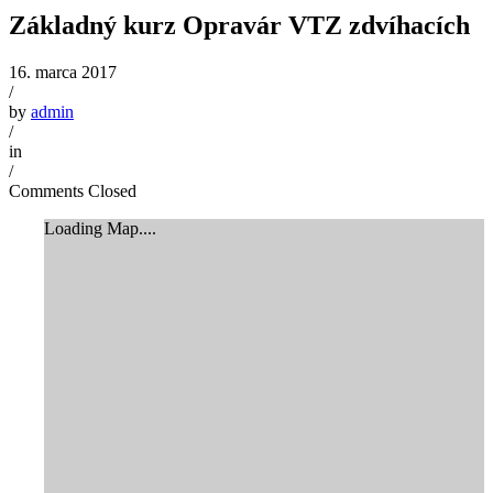
Základný kurz Opravár VTZ zdvíhacích
16. marca 2017
/
by
admin
/
in
/
Comments Closed
Loading Map....