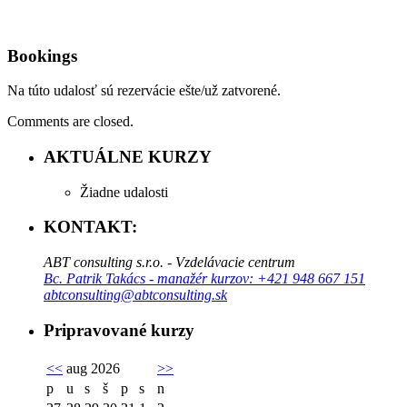
Bookings
Na túto udalosť sú rezervácie ešte/už zatvorené.
Comments are closed.
AKTUÁLNE KURZY
Žiadne udalosti
KONTAKT:
ABT consulting s.r.o. - Vzdelávacie centrum
Bc. Patrik Takács - manažér kurzov: +421 948 667 151
abtconsulting@abtconsulting.sk
Pripravované kurzy
<<
aug 2026
>>
p
u
s
š
p
s
n