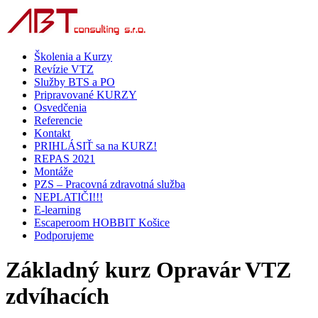
Školenia a Kurzy
Revízie VTZ
Služby BTS a PO
Pripravované KURZY
Osvedčenia
Referencie
Kontakt
PRIHLÁSIŤ sa na KURZ!
REPAS 2021
Montáže
PZS – Pracovná zdravotná služba
NEPLATIČI!!!
E-learning
Escaperoom HOBBIT Košice
Podporujeme
Základný kurz Opravár VTZ
zdvíhacích