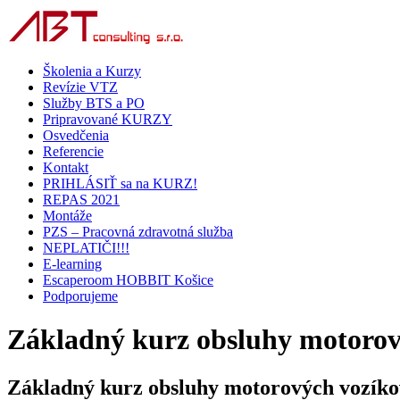
Školenia a Kurzy
Revízie VTZ
Služby BTS a PO
Pripravované KURZY
Osvedčenia
Referencie
Kontakt
PRIHLÁSIŤ sa na KURZ!
REPAS 2021
Montáže
PZS – Pracovná zdravotná služba
NEPLATIČI!!!
E-learning
Escaperoom HOBBIT Košice
Podporujeme
Základný kurz obsluhy motorov
Základný kurz obsluhy motorových vozíko