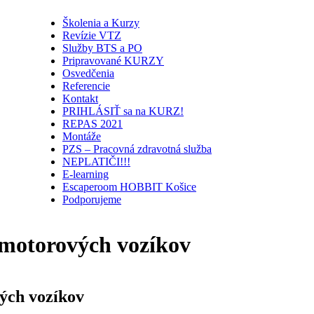
Školenia a Kurzy
Revízie VTZ
Služby BTS a PO
Pripravované KURZY
Osvedčenia
Referencie
Kontakt
PRIHLÁSIŤ sa na KURZ!
REPAS 2021
Montáže
PZS – Pracovná zdravotná služba
NEPLATIČI!!!
E-learning
Escaperoom HOBBIT Košice
Podporujeme
 motorových vozíkov
ých vozíkov