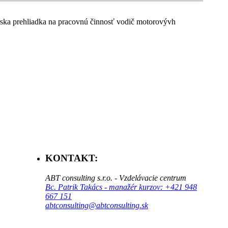
rska prehliadka na pracovnú činnosť vodič motorovývh
KONTAKT:
ABT consulting s.r.o. - Vzdelávacie centrum
Bc. Patrik Takács - manažér kurzov: +421 948
667 151
abtconsulting@abtconsulting.sk