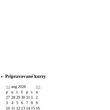
Pripravované kurzy
<<
aug 2026
>>
p
u
s
š
p
s
n
27
28
29
30
31
1
2
3
4
5
6
7
8
9
10
11
12
13
14
15
16