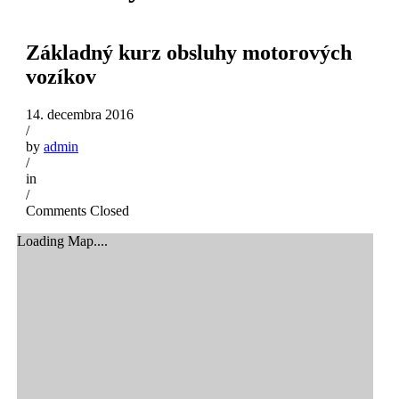
Základný kurz obsluhy motorových
vozíkov
14. decembra 2016
/
by
admin
/
in
/
Comments Closed
Loading Map....