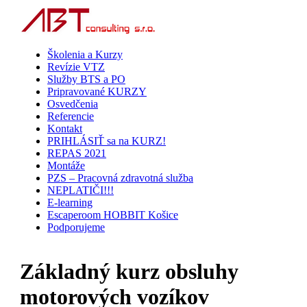
Školenia a Kurzy
Revízie VTZ
Služby BTS a PO
Pripravované KURZY
Osvedčenia
Referencie
Kontakt
PRIHLÁSIŤ sa na KURZ!
REPAS 2021
Montáže
PZS – Pracovná zdravotná služba
NEPLATIČI!!!
E-learning
Escaperoom HOBBIT Košice
Podporujeme
Základný kurz obsluhy
motorových vozíkov