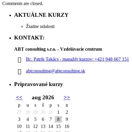
Comments are closed.
AKTUÁLNE KURZY
Žiadne udalosti
KONTAKT:
ABT consulting s.r.o. - Vzdelávacie centrum
Bc. Patrik Takács - manažér kurzov: +421 948 667 151
abtconsulting@abtconsulting.sk
Pripravované kurzy
<<
aug 2026
>>
p
u
s
š
p
s
n
27
28
29
30
31
1
2
3
4
5
6
7
8
9
10
11
12
13
14
15
16