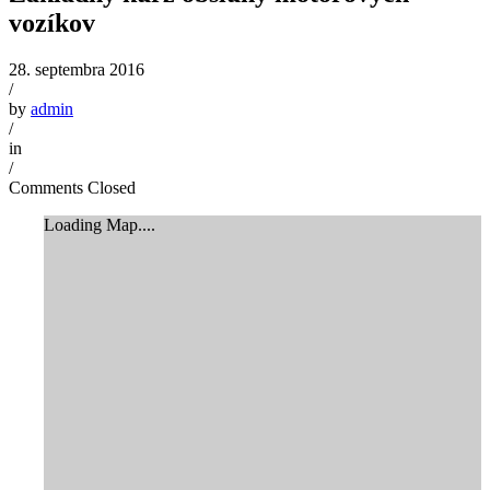
vozíkov
28. septembra 2016
/
by
admin
/
in
/
Comments Closed
Loading Map....