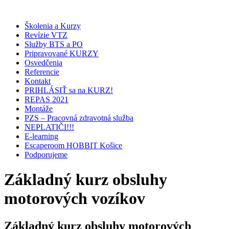
Školenia a Kurzy
Revízie VTZ
Služby BTS a PO
Pripravované KURZY
Osvedčenia
Referencie
Kontakt
PRIHLÁSIŤ sa na KURZ!
REPAS 2021
Montáže
PZS – Pracovná zdravotná služba
NEPLATIČI!!!
E-learning
Escaperoom HOBBIT Košice
Podporujeme
Základný kurz obsluhy
motorových vozíkov
Základný kurz obsluhy motorových