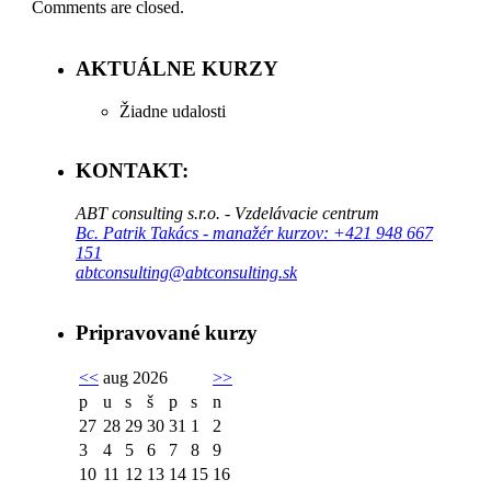
Comments are closed.
AKTUÁLNE KURZY
Žiadne udalosti
KONTAKT:
ABT consulting s.r.o. - Vzdelávacie centrum
Bc. Patrik Takács - manažér kurzov: +421 948 667
151
abtconsulting@abtconsulting.sk
Pripravované kurzy
<<
aug 2026
>>
p
u
s
š
p
s
n
27
28
29
30
31
1
2
3
4
5
6
7
8
9
10
11
12
13
14
15
16