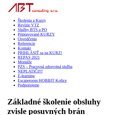
Školenia a Kurzy
Revízie VTZ
Služby BTS a PO
Pripravované KURZY
Osvedčenia
Referencie
Kontakt
PRIHLÁSIŤ sa na KURZ!
REPAS 2021
Montáže
PZS – Pracovná zdravotná služba
NEPLATIČI!!!
E-learning
Escaperoom HOBBIT Košice
Podporujeme
Základné školenie obsluhy
zvisle posuvných brán